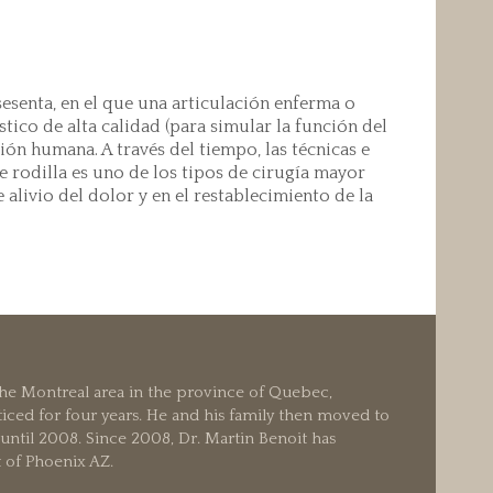
esenta, en el que una articulación enferma o
tico de alta calidad (para simular la función del
ón humana. A través del tiempo, las técnicas e
 rodilla es uno de los tipos de cirugía mayor
alivio del dolor y en el restablecimiento de la
 the Montreal area in the province of Quebec,
iced for four years. He and his family then moved to
ntil 2008. Since 2008, Dr. Martin Benoit has
t of Phoenix AZ.