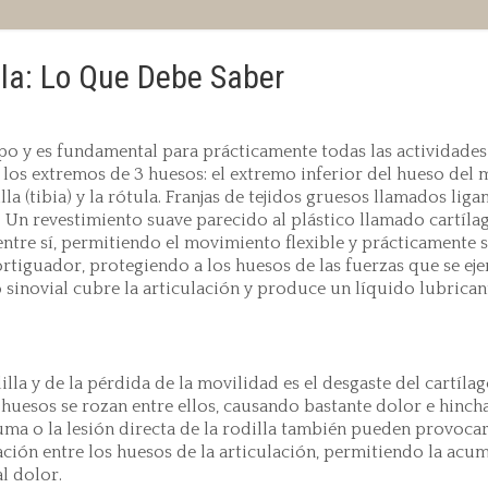
lla: Lo Que Debe Saber
rpo y es fundamental para prácticamente todas las actividades
on los extremos de 3 huesos: el extremo inferior del hueso del
la (tibia) y la rótula. Franjas de tejidos gruesos llamados lig
n. Un revestimiento suave parecido al plástico llamado cartíl
entre sí, permitiendo el movimiento flexible y prácticamente s
rtiguador, protegiendo a los huesos de las fuerzas que se eje
o sinovial cubre la articulación y produce un líquido lubrica
la y de la pérdida de la movilidad es el desgaste del cartíla
 huesos se rozan entre ellos, causando bastante dolor e hinch
ma o la lesión directa de la rodilla también pueden provoca
ación entre los huesos de la articulación, permitiendo la acu
l dolor.