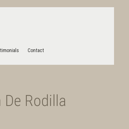
timonials
Contact
 De Rodilla