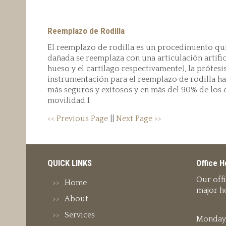
Reemplazo de Rodilla
El reemplazo de rodilla es un procedimiento qui
dañada se reemplaza con una articulación artifici
hueso y el cartílago respectivamente), la prótes
instrumentación para el reemplazo de rodilla ha
más seguros y exitosos y en más del 90% de los c
movilidad.1
<< Previous Page
||
Next Page >>
QUICK LINKS
Office H
Our off
Home
major ho
About
Services
Monday 