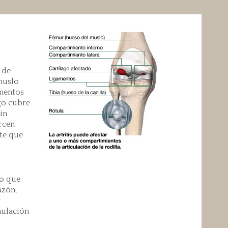
 de
 muslo
amentos
ago cubre
in
rcen
nte que
go que
azón,
r
mulación