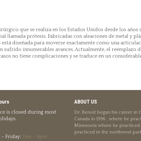
rúrgico que se realiza en los Estados Unidos desde los años s
al llamada prótesis. Fabricadas con aleaciones de metal y plás
is está diseñada para moverse exactamente como una articulaci
n sufrido innumerables avances. Actualmente, el reemplazo de
asos no tiene complicaciones y se traduce en un considerable 
ours
ABOUT US
ice is closed during most
Dr. Benoit began his career in
lidays.
Canada in 1996 , where he pract
Minnesota where he practiced u
practiced in the northwest par
– Friday:
7am – 4pm